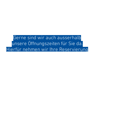
Sonntag und Montag Ruhetag
Betriebsferien vom 20. Dezember
2026 bis 1. Februar 2027
Gerne sind wir auch ausserhalb
unsere Öffnungszeiten für Sie da.
Hierfür nehmen wir Ihre Reservierung
gerne telefonisch unter
Tel.:
+41 81
681 12 58
oder
per
Mai
l
an.
Wir sind stolz das
Gütesiegel des Schweizer