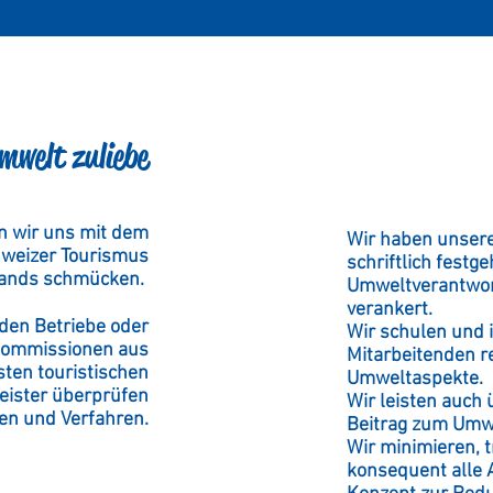
mwelt zuliebe
n wir uns mit dem
Wir haben unser
hweizer Tourismus
schriftlich festg
ands schmücken.
Umweltverantwor
verankert.
den Betriebe oder
Wir schulen und 
skommissionen aus
Mitarbeitenden r
sten touristischen
Umweltaspekte.
eister überprüfen
Wir leisten auch 
ien und Verfahren.
Beitrag zum Umw
Wir minimieren, 
konsequent alle 