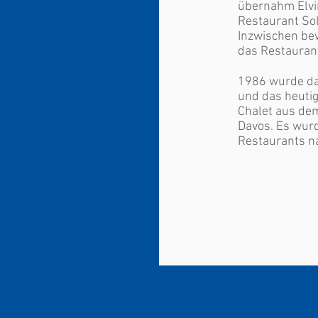
übernahm Elvir
Restaurant Sol
Inzwischen bew
das Restaurant
1986 wurde da
und das heuti
Chalet aus dem
Davos. Es wur
Restaurants na