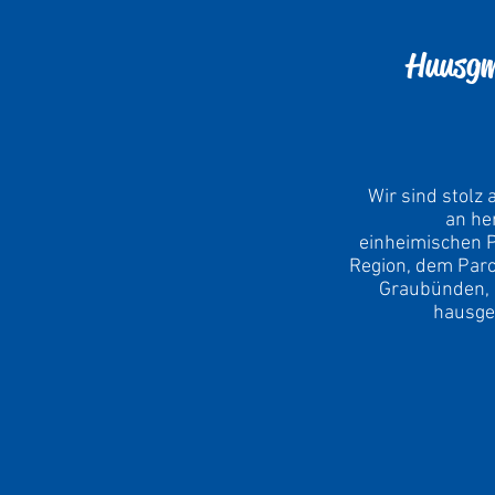
Huusgm
Wir sind stolz 
an he
einheimischen 
Region, dem Parc
Graubünden, d
hausge