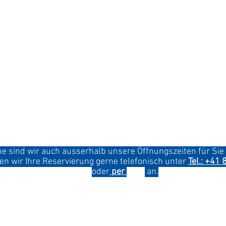
Sommer-Öffnungszeiten: Fr. 03.04.26 bis 29.10.26
Dienstag - Sonntag 08:00 Uhr bis 18:00 Uhr
Montag Ruhetag
Ausgenommen Pfingstmontag
Winter - Öffnungszeiten: 29.10.26 - Ostern 2027
Dienstag - Samstag 08:00 Uhr bis 14:00 Uhr
Sonntag und Montag Ruhetag
Betriebsferien vom 20. Dezember 2026 bis 1. Februar 
e sind wir auch ausserhalb unsere Öffnungszeiten für Sie 
n wir Ihre Reservierung gerne telefonisch unter
Tel.: +41
oder
per
Mai
l
an.