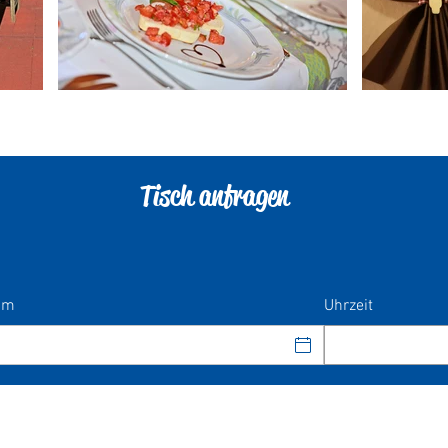
Tisch anfragen
um
Uhrzeit
Restaurant Solisbrücke |
Solas Solis 2 |
7451 Alvaschein